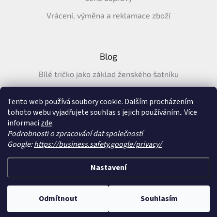
Vrácení, výměna a reklamace zboží
Blog
Bílé tričko jako základ ženského šatníku
Průvodce letními tričky: Jak vybrat pohodlné a prodyšné
tričko na léto
Tento web používá soubory cookie. Dalším procházením
tohoto webu vyjadřujete souhlas s jejich používáním.. Více
Průvodce letními šaty: pohodlné, vzdušné a ženské šaty na
informací
zde
.
léto
Podrobnosti o zpracování dat společností
Google:
https://business.safety.google/privacy/
Vytvořil Shoptet
&
Nastavení
Copyright 2026
SatySukne.cz
. Všechna práva vyhrazena.
Upravit nastavení
Odmítnout
Souhlasím
cookies