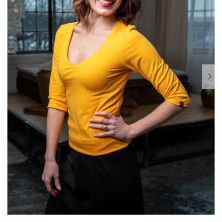
Dárkové
poukazy
Blog
O
nás
Měna
(CZK)
Přihlášení