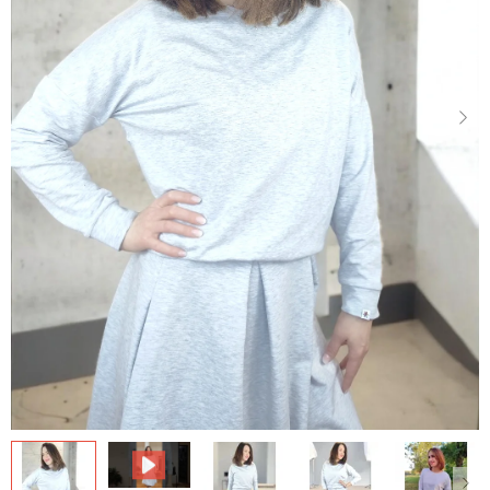
Dárkové
poukazy
Blog
O
nás
Měna
(CZK)
Přihlášení