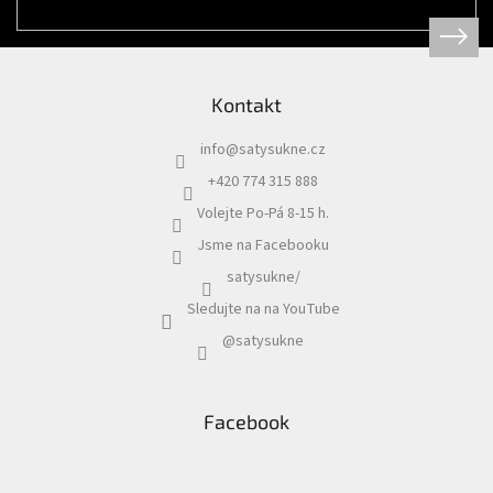
Kontakt
info
@
satysukne.cz
+420 774 315 888
Volejte Po-Pá 8-15 h.
Jsme na Facebooku
satysukne/
Sledujte na na YouTube
@satysukne
Facebook