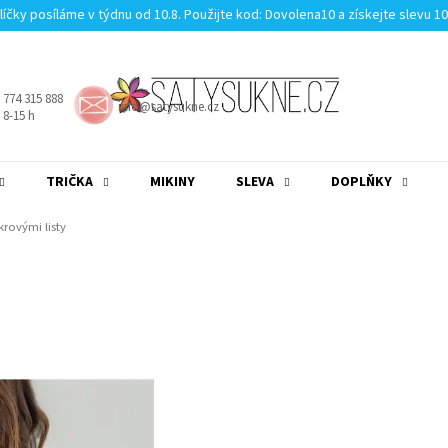
líčky posíláme v týdnu od 10.8. Použijte kod: Dovolena10 a získejte slevu 1
 774 315 888
info@satysukne.cz
8-15 h
TRIČKA
MIKINY
SLEVA
DOPLŇKY
MĚNA
(CZK)
PŘIHLÁŠENÍ
krovými listy