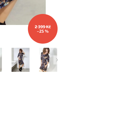
2 399 Kč
–25 %