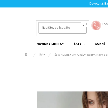
Přejít
Dovolená. Ba
na
obsah
+420
NOVINKY-LIMITKY
ŠATY
SUKNĚ
Domů
Šaty
Šaty AUDREY, 3/4 rukávy, kapsy, Navy s o