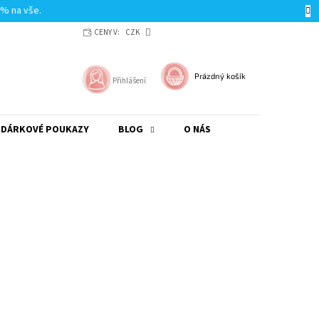
0% na vše.
CENY V:
CZK
NÁKUPNÍ
Prázdný košík
Přihlášení
KOŠÍK
DÁRKOVÉ POUKAZY
BLOG
O NÁS