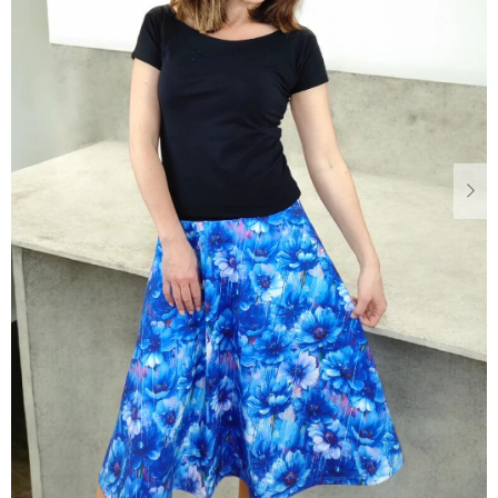
Dárkové
poukazy
Blog
O
nás
Měna
(CZK)
Přihlášení