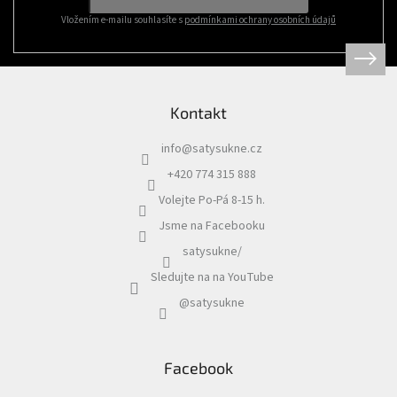
Vložením e-mailu souhlasíte s
podmínkami ochrany osobních údajů
Kontakt
info
@
satysukne.cz
+420 774 315 888
Volejte Po-Pá 8-15 h.
Jsme na Facebooku
satysukne/
Sledujte na na YouTube
@satysukne
Facebook