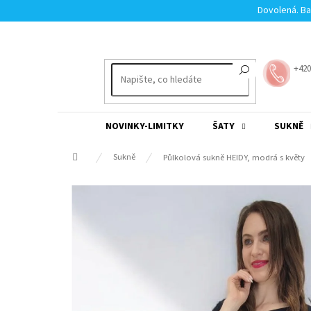
Přejít
Dovolená. Ba
na
obsah
+420
NOVINKY-LIMITKY
ŠATY
SUKNĚ
Domů
Sukně
Půlkolová sukně HEIDY, modrá s květy