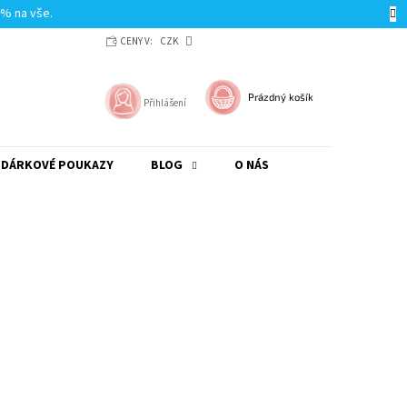
0% na vše.
CENY V:
CZK
NÁKUPNÍ
Prázdný košík
Přihlášení
KOŠÍK
DÁRKOVÉ POUKAZY
BLOG
O NÁS