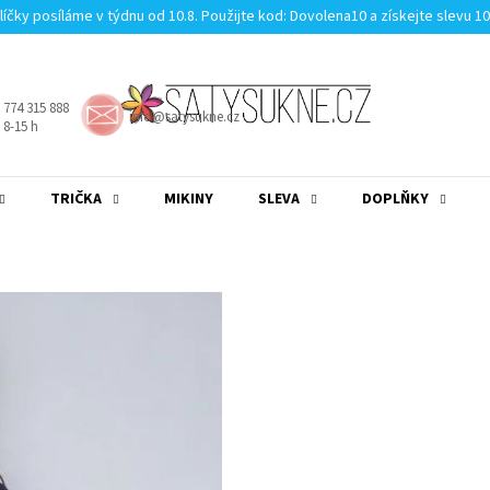
líčky posíláme v týdnu od 10.8. Použijte kod: Dovolena10 a získejte slevu 1
 774 315 888
info@satysukne.cz
8-15 h
TRIČKA
MIKINY
SLEVA
DOPLŇKY
MĚNA
(CZK)
PŘIHLÁŠENÍ