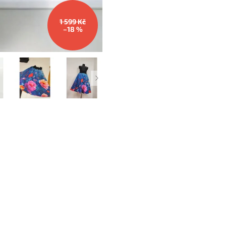
1 599 Kč
–18 %