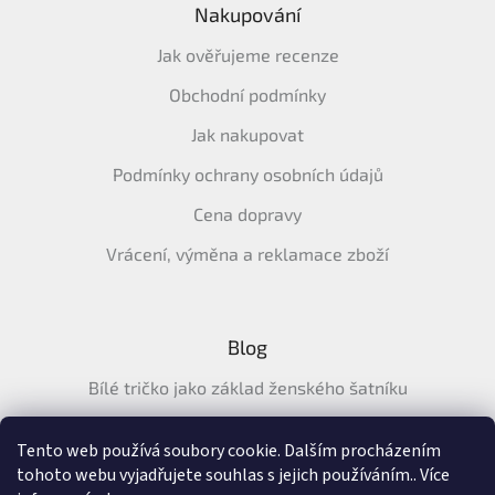
Nakupování
Jak ověřujeme recenze
Obchodní podmínky
Jak nakupovat
Podmínky ochrany osobních údajů
Cena dopravy
Vrácení, výměna a reklamace zboží
Blog
Bílé tričko jako základ ženského šatníku
Průvodce letními tričky: Jak vybrat pohodlné a prodyšné
tričko na léto
Tento web používá soubory cookie. Dalším procházením
tohoto webu vyjadřujete souhlas s jejich používáním.. Více
Průvodce letními šaty: pohodlné, vzdušné a ženské šaty na