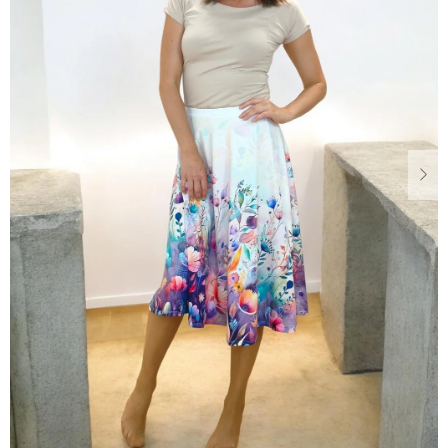
Dárkové
poukazy
Blog
O
nás
Měna
(CZK)
Přihlášení