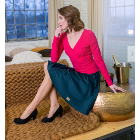
Dárkové
poukazy
Blog
O
nás
Měna
(CZK)
Přihlášení