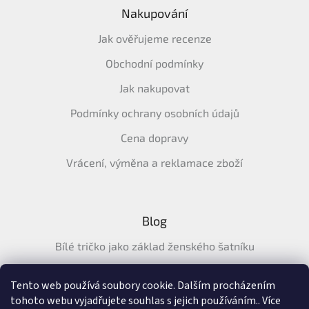
Nakupování
Jak ověřujeme recenze
Obchodní podmínky
Jak nakupovat
Podmínky ochrany osobních údajů
Cena dopravy
Vrácení, výměna a reklamace zboží
Blog
Bílé tričko jako základ ženského šatníku
Průvodce letními tričky: Jak vybrat pohodlné a prodyšné
tričko na léto
Tento web používá soubory cookie. Dalším procházením
tohoto webu vyjadřujete souhlas s jejich používáním.. Více
Průvodce letními šaty: pohodlné, vzdušné a ženské šaty na