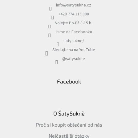
info
@
satysukne.cz
+420 774 315 888
Volejte Po-Pá 8-15 h.
Jsme na Facebooku
satysukne/
Sledujte na na YouTube
@satysukne
Facebook
O ŠatySukně
Proč si koupit oblečení od nás
Nejčastější otázky