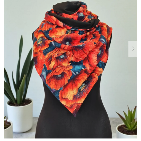
Dárkové
poukazy
Blog
O
nás
Měna
(CZK)
Přihlášení