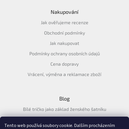
Nakupování
Jak ověřujeme recenze
Obchodní podmínky
Jak nakupovat
Podmínky ochrany osobních údajů
Cena dopravy
Vrácení, výměna a reklamace zboží
Blog
Bílé tričko jako základ ženského šatníku
Průvodce letními tričky: Jak vybrat pohodlné a prodyšné
tričko na léto
Tento web používá soubory cookie. Dalším procházením