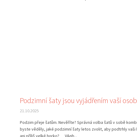
Podzimní šaty jsou vyjádřením vaší osob
21.10.2025
Podzim přeje šatům. Nevěříte? Správná volba šatů v sobě kombin
byste věděly, jaké podzimní šaty letos zvolit, aby podtrhly vaši
ani příliš velké horko? V&nb...