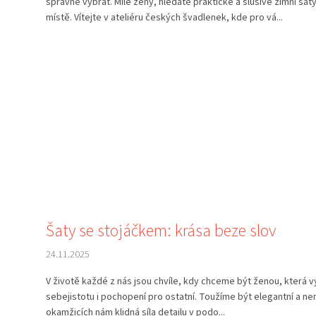
správně vybrat. Milé ženy, hledáte praktické a slušivé zimní š
místě. Vítejte v ateliéru českých švadlenek, kde pro vá...
Šaty se stojáčkem: krása beze slov
24.11.2025
V životě každé z nás jsou chvíle, kdy chceme být ženou, která vy
sebejistotu i pochopení pro ostatní. Toužíme být elegantní a n
okamžicích nám klidná síla detailu v podo...