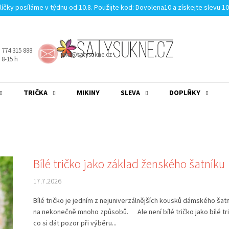
líčky posíláme v týdnu od 10.8. Použijte kod: Dovolena10 a získejte slevu 1
 774 315 888
info@satysukne.cz
8-15 h
TRIČKA
MIKINY
SLEVA
DOPLŇKY
MĚNA
(CZK)
PŘIHLÁŠENÍ
Bílé tričko jako základ ženského šatníku
17.7.2026
Bílé tričko je jedním z nejuniverzálnějších kousků dámského šatn
na nekonečně mnoho způsobů. Ale není bílé tričko jako bílé tri
co si dát pozor při výběru...