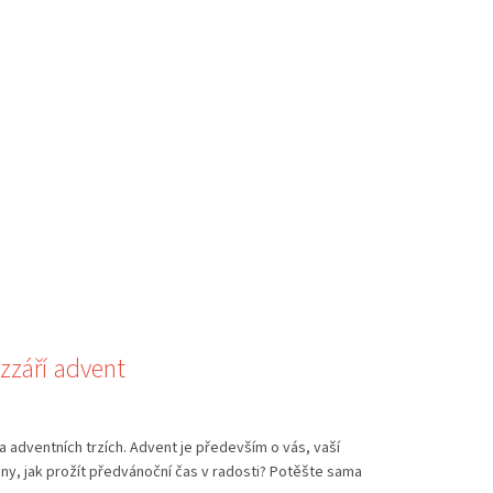
ozzáří advent
a adventních trzích. Advent je především o vás, vaší
eny, jak prožít předvánoční čas v radosti? Potěšte sama