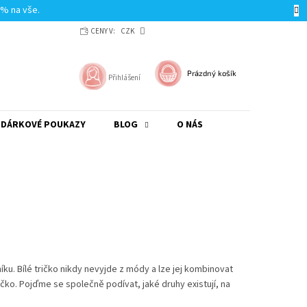
0% na vše.
CENY V:
CZK
NÁKUPNÍ
Prázdný košík
Přihlášení
KOŠÍK
DÁRKOVÉ POUKAZY
BLOG
O NÁS
íku. Bílé tričko nikdy nevyjde z módy a lze jej kombinovat
čko. Pojďme se společně podívat, jaké druhy existují, na