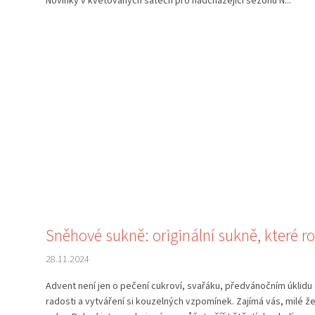
Novinky v květovaných šatech pro nadcházející sezonu N...
Sněhové sukně: originální sukně, které r
28.11.2024
Advent není jen o pečení cukroví, svařáku, předvánočním úklidu 
radosti a vytváření si kouzelných vzpomínek. Zajímá vás, milé ž