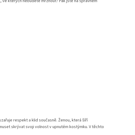
aty, ve kterých nebudete mrznout? Pak jste na správném
zařuje respekt a klid současně. Ženou, která šíří
emuset skrývat svoji volnost v upnutém kostýmku. V těchto