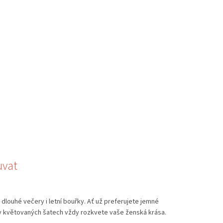
uvat
 dlouhé večery i letní bouřky. Ať už preferujete jemné
 v květovaných šatech vždy rozkvete vaše ženská krása.