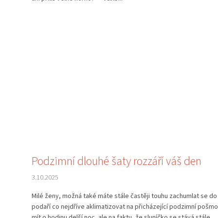
Podzimní dlouhé šaty rozzáří váš den
3.10.2025
Milé ženy, možná také máte stále častěji touhu zachumlat se do 
podaří co nejdříve aklimatizovat na přicházející podzimní poš
mít o hodinu delší noc, ale na faktu, že sluníčko se stává stále...