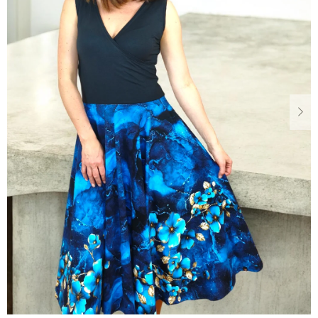
Dárkové
poukazy
Blog
O
nás
Měna
(CZK)
Přihlášení