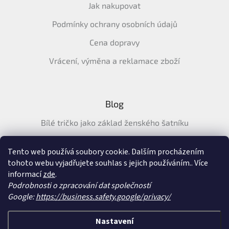
Jak nakupovat
Podmínky ochrany osobních údajů
Cena dopravy
Vrácení, výměna a reklamace zboží
Blog
Bílé tričko jako základ ženského šatníku
Průvodce letními tričky: Jak vybrat pohodlné a prodyšné
tričko na léto
Tento web používá soubory cookie. Dalším procházením
tohoto webu vyjadřujete souhlas s jejich používáním.. Více
Průvodce letními šaty: pohodlné, vzdušné a ženské šaty na
informací
zde
.
léto
Podrobnosti o zpracování dat společností
Google:
https://business.safety.google/privacy/
Vytvořil Shoptet
&
Nastavení