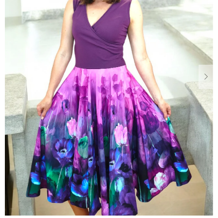
Dárkové
poukazy
Blog
O
nás
Měna
(CZK)
Přihlášení