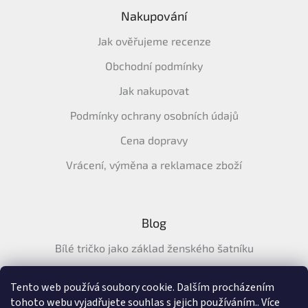
Nakupování
Jak ověřujeme recenze
Obchodní podmínky
Jak nakupovat
Podmínky ochrany osobních údajů
Cena dopravy
Vrácení, výměna a reklamace zboží
Blog
Bílé tričko jako základ ženského šatníku
Průvodce letními tričky: Jak vybrat pohodlné a prodyšné
tričko na léto
Tento web používá soubory cookie. Dalším procházením
tohoto webu vyjadřujete souhlas s jejich používáním.. Více