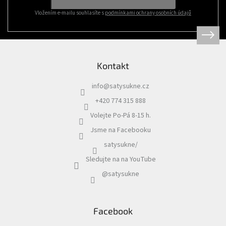
Vložením e-mailu souhlasíte s
podmínkami ochrany osobních údajů
Kontakt
info
@
satysukne.cz
+420 774 315 888
Volejte Po-Pá 8-15 h.
Jsme na Facebooku
satysukne/
Sledujte na na YouTube
@satysukne
Facebook