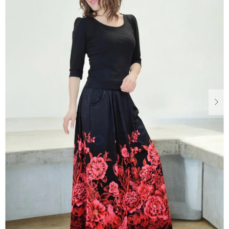
Dárkové
poukazy
Blog
O
nás
Měna
(CZK)
Přihlášení