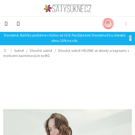
Přejít
na
obsah
NÁKUP
CZK
KOŠÍK
Dovolená. Balíčky posíláme v týdnu od 10.8. Použijte kod: Dovolena10 a získejte
NOVINKY-
slevu 10% na vše.
LIMITKY
Domů
/
Sukně
/
Dlouhá sukně
/
Dlouhá sukně HELENE se sklady a kapsami s
Šaty
motivem karmínových květů
Sukně
Trička
Mikiny
SLEVA
Doplňky