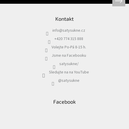
Kontakt
info
@
satysukne.cz
+420 774 315 888
Volejte Po-Pá 8-15 h.
Jsme na Facebooku
satysukne/
Sledujte na na YouTube
@satysukne
Facebook