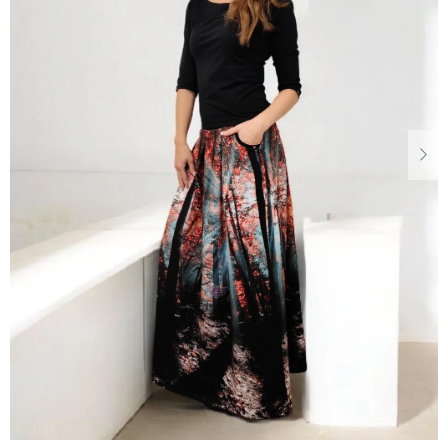
Dárkové
poukazy
Blog
O
nás
Měna
(CZK)
Přihlášení