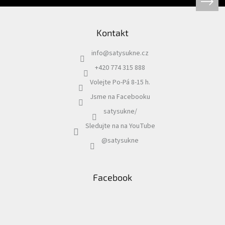
Kontakt
info
@
satysukne.cz
+420 774 315 888
Volejte Po-Pá 8-15 h.
Jsme na Facebooku
satysukne/
Sledujte na na YouTube
@satysukne
Facebook