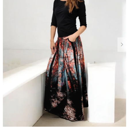
Dárkové
poukazy
Blog
O
nás
Měna
(CZK)
Přihlášení