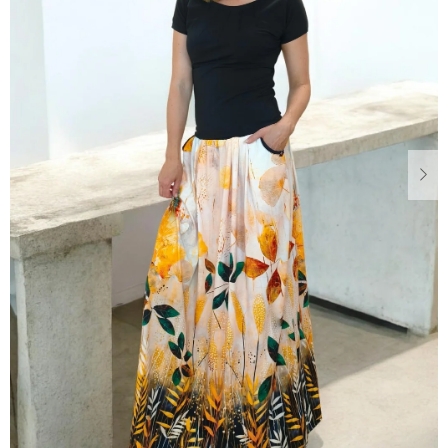
Dárkové
poukazy
Blog
O
nás
Měna
(CZK)
Přihlášení