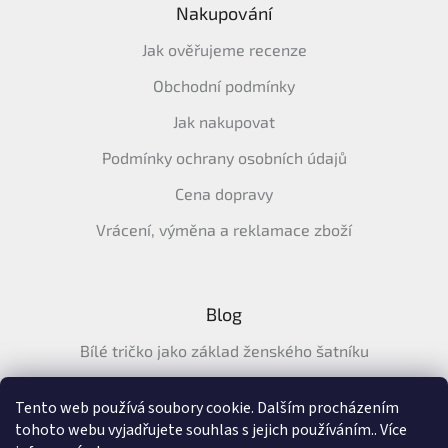
Nakupování
Jak ověřujeme recenze
Obchodní podmínky
Jak nakupovat
Podmínky ochrany osobních údajů
Cena dopravy
Vrácení, výměna a reklamace zboží
Blog
Bílé tričko jako základ ženského šatníku
Průvodce letními tričky: Jak vybrat pohodlné a prodyšné
tričko na léto
Tento web používá soubory cookie. Dalším procházením
tohoto webu vyjadřujete souhlas s jejich používáním.. Více
Průvodce letními šaty: pohodlné, vzdušné a ženské šaty na