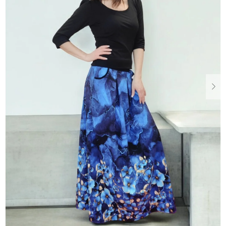
Dárkové
poukazy
Blog
O
nás
Měna
(CZK)
Přihlášení