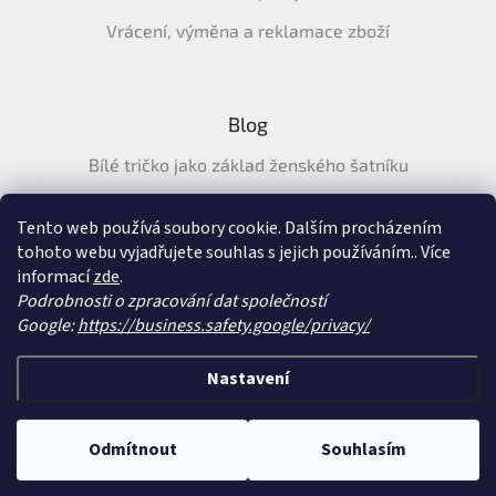
Vrácení, výměna a reklamace zboží
Blog
Bílé tričko jako základ ženského šatníku
Průvodce letními tričky: Jak vybrat pohodlné a prodyšné
tričko na léto
Tento web používá soubory cookie. Dalším procházením
tohoto webu vyjadřujete souhlas s jejich používáním.. Více
Průvodce letními šaty: pohodlné, vzdušné a ženské šaty na
informací
zde
.
léto
Podrobnosti o zpracování dat společností
Google:
https://business.safety.google/privacy/
Vytvořil Shoptet
&
Nastavení
Copyright 2026
SatySukne.cz
. Všechna práva vyhrazena.
Upravit nastavení
Odmítnout
Souhlasím
cookies