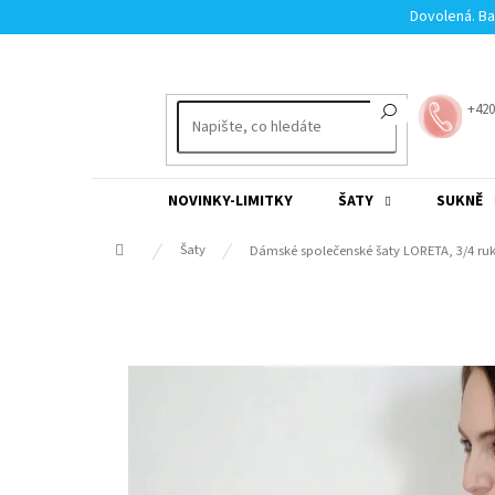
Přejít
Dovolená. Ba
na
obsah
+420
NOVINKY-LIMITKY
ŠATY
SUKNĚ
Domů
Šaty
Dámské společenské šaty LORETA, 3/4 ru