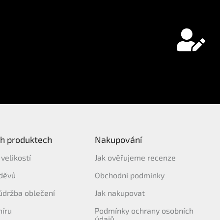
ch produktech
Nakupování
velikostí
Jak ověřujeme recenze
děvů
Obchodní podmínky
 údržba oblečení
Jak nakupovat
míru
Podmínky ochrany osobních
údajů