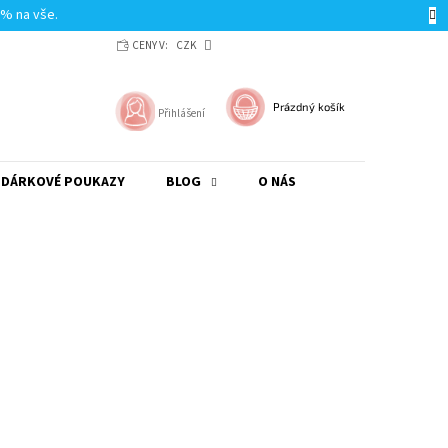
0% na vše.
CENY V:
CZK
NÁKUPNÍ
Prázdný košík
Přihlášení
KOŠÍK
DÁRKOVÉ POUKAZY
BLOG
O NÁS