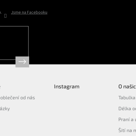
h.
Jsme na Facebooku
ě
Instagram
O naši
t oblečení od nás
Tabulka 
tázky
Délka o
Praní a
Šití na 