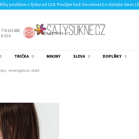
líčky posíláme v týdnu od 10.8. Použijte kod: Dovolena10 a získejte slevu 1
 774 315 888
info@satysukne.cz
8-15 h
TRIČKA
MIKINY
SLEVA
DOPLŇKY
MĚNA
(CZK)
PŘIHLÁŠENÍ
kávy, smaragdovo zlatá