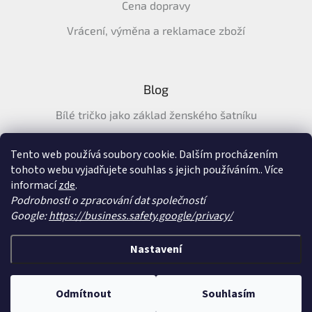
Cena dopravy
Vrácení, výměna a reklamace zboží
Blog
Bílé tričko jako základ ženského šatníku
Průvodce letními tričky: Jak vybrat pohodlné a prodyšné
tričko na léto
Tento web používá soubory cookie. Dalším procházením
tohoto webu vyjadřujete souhlas s jejich používáním.. Více
Průvodce letními šaty: pohodlné, vzdušné a ženské šaty na
informací
zde
.
léto
Podrobnosti o zpracování dat společností
Google:
https://business.safety.google/privacy/
Vytvořil Shoptet
&
Nastavení
Copyright 2026
SatySukne.cz
. Všechna práva vyhrazena.
Upravit nastavení
Odmítnout
Souhlasím
cookies