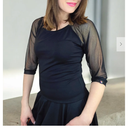
Dárkové
poukazy
Blog
O
nás
Měna
(CZK)
Přihlášení