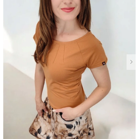
Dárkové
poukazy
Blog
O
nás
Měna
(CZK)
Přihlášení