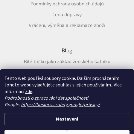
Podmínky ochrany osobních údajů
Cena dopravy
Vrácení, výměna a reklamace zboží
Blog
Bílé tričko jako základ ženského šatníku
Průvodce letními tričky: Jak vybrat pohodlné a prodyšné
tričko na léto
Tento web používá soubory cookie. Dalším procházením
tohoto webu vyjadřujete souhlas s jejich používáním.. Více
Průvodce letními šaty: pohodlné, vzdušné a ženské šaty na
informací
zde
.
léto
Podrobnosti o zpracování dat společností
Google:
https://business.safety.google/privacy/
Vytvořil Shoptet
&
Nastavení