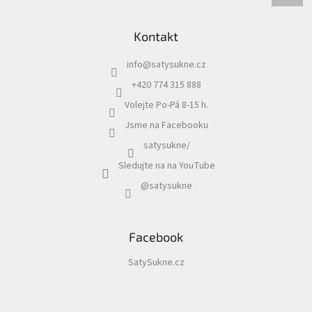
Kontakt
info
@
satysukne.cz
+420 774 315 888
Volejte Po-Pá 8-15 h.
Jsme na Facebooku
satysukne/
Sledujte na na YouTube
@satysukne
Facebook
SatySukne.cz