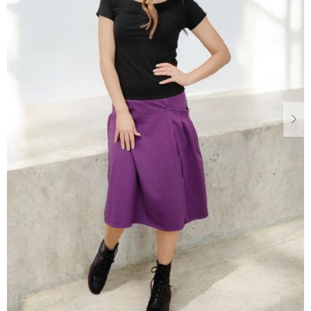
Dárkové
poukazy
Blog
O
nás
Měna
(CZK)
Přihlášení