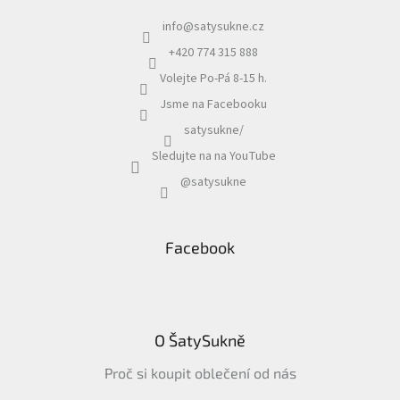
info
@
satysukne.cz
+420 774 315 888
Volejte Po-Pá 8-15 h.
Jsme na Facebooku
satysukne/
Sledujte na na YouTube
@satysukne
Facebook
O ŠatySukně
Proč si koupit oblečení od nás