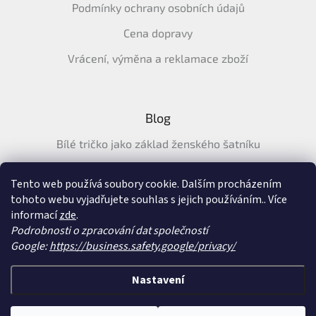
Podmínky ochrany osobních údajů
Cena dopravy
Vrácení, výměna a reklamace zboží
Blog
Bílé tričko jako základ ženského šatníku
Průvodce letními tričky: Jak vybrat pohodlné a prodyšné
tričko na léto
Tento web používá soubory cookie. Dalším procházením
tohoto webu vyjadřujete souhlas s jejich používáním.. Více
Průvodce letními šaty: pohodlné, vzdušné a ženské šaty na
informací
zde
.
léto
Podrobnosti o zpracování dat společností
Google:
https://business.safety.google/privacy/
Vytvořil Shoptet
&
Nastavení