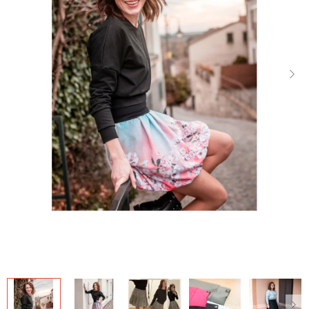
Dárkové
poukazy
Blog
O
nás
Měna
(CZK)
Přihlášení