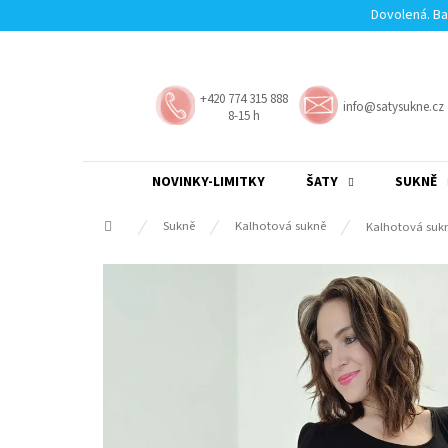
Přejít
Dovolená. Ba
na
obsah
+420 774 315 888
info@satysukne.cz
8-15 h
NOVINKY-LIMITKY
ŠATY
SUKNĚ
Domů
Sukně
Kalhotová sukně
Kalhotová sukn