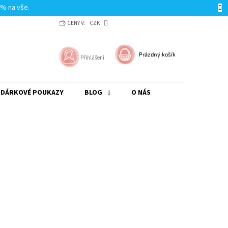
0% na vše.
CENY V:
CZK
NÁKUPNÍ
Prázdný košík
Přihlášení
KOŠÍK
DÁRKOVÉ POUKAZY
BLOG
O NÁS