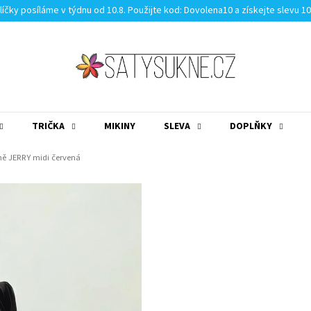
líčky posíláme v týdnu od 10.8. Použijte kod: Dovolena10 a získejte slevu 1
TRIČKA
MIKINY
SLEVA
DOPLŇKY
MĚNA
(CZK)
PŘIHLÁŠENÍ
ě JERRY midi červená