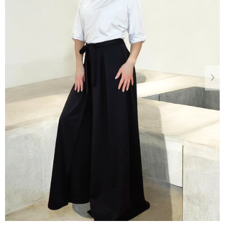
Dárkové
poukazy
Blog
O
nás
Měna
(CZK)
Přihlášení