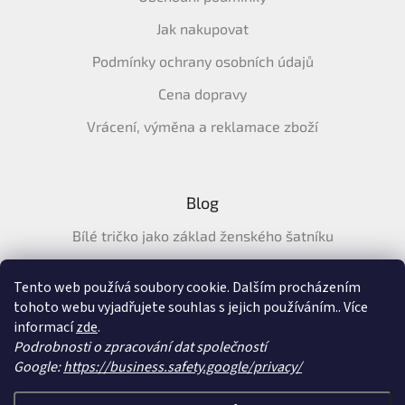
Jak nakupovat
Podmínky ochrany osobních údajů
Cena dopravy
Vrácení, výměna a reklamace zboží
Blog
Bílé tričko jako základ ženského šatníku
Průvodce letními tričky: Jak vybrat pohodlné a prodyšné
tričko na léto
Tento web používá soubory cookie. Dalším procházením
tohoto webu vyjadřujete souhlas s jejich používáním.. Více
Průvodce letními šaty: pohodlné, vzdušné a ženské šaty na
informací
zde
.
léto
Podrobnosti o zpracování dat společností
Google:
https://business.safety.google/privacy/