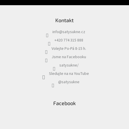
Kontakt
info
@
satysukne.cz
+420 774 315 888
Volejte Po-Pá 8-15 h.
Jsme na Facebooku
satysukne/
Sledujte na na YouTube
@satysukne
Facebook