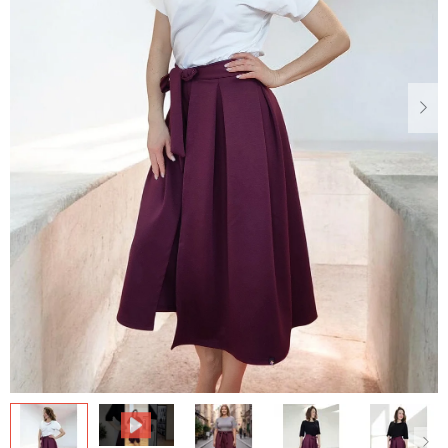
Dárkové
poukazy
Blog
O
nás
Měna
(CZK)
Přihlášení