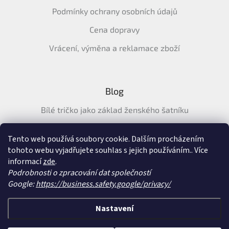
Podmínky ochrany osobních údajů
Cena dopravy
Vrácení, výměna a reklamace zboží
Blog
Bílé tričko jako základ ženského šatníku
Průvodce letními tričky: Jak vybrat pohodlné a prodyšné
tričko na léto
Tento web používá soubory cookie. Dalším procházením
tohoto webu vyjadřujete souhlas s jejich používáním.. Více
Průvodce letními šaty: pohodlné, vzdušné a ženské šaty na
informací
zde
.
léto
Podrobnosti o zpracování dat společností
Google:
https://business.safety.google/privacy/
Vytvořil Shoptet
&
Nastavení