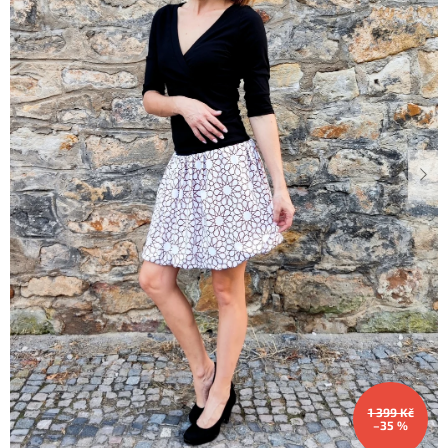
Dárkové
poukazy
Blog
O
nás
Měna
(CZK)
Přihlášení
1 399 Kč
–35 %