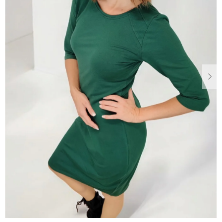
Dárkové
poukazy
Blog
O
nás
Měna
(CZK)
Přihlášení