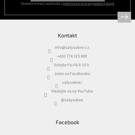
Vložením e-mailu souhlasíte s
podmínkami ochrany osobních údajů
Kontakt
info
@
satysukne.cz
+420 774 315 888
Volejte Po-Pá 8-15 h.
Jsme na Facebooku
satysukne/
Sledujte na na YouTube
@satysukne
Facebook