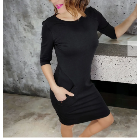
Dárkové
poukazy
Blog
O
nás
Měna
(CZK)
Přihlášení