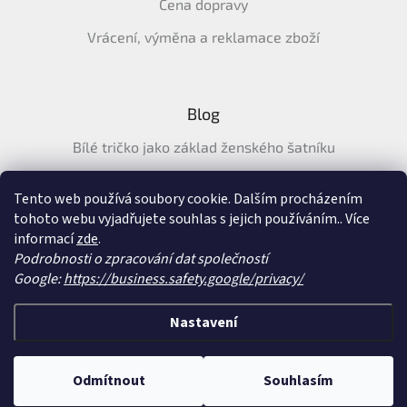
Cena dopravy
Vrácení, výměna a reklamace zboží
Blog
Bílé tričko jako základ ženského šatníku
Průvodce letními tričky: Jak vybrat pohodlné a prodyšné
tričko na léto
Tento web používá soubory cookie. Dalším procházením
tohoto webu vyjadřujete souhlas s jejich používáním.. Více
Průvodce letními šaty: pohodlné, vzdušné a ženské šaty na
informací
zde
.
léto
Podrobnosti o zpracování dat společností
Google:
https://business.safety.google/privacy/
Vytvořil Shoptet
&
Nastavení
Copyright 2026
SatySukne.cz
. Všechna práva vyhrazena.
Upravit nastavení
Odmítnout
Souhlasím
cookies