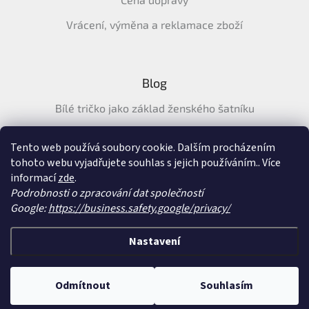
Vrácení, výměna a reklamace zboží
Blog
Bílé tričko jako základ ženského šatníku
Průvodce letními tričky: Jak vybrat pohodlné a prodyšné
tričko na léto
Tento web používá soubory cookie. Dalším procházením
tohoto webu vyjadřujete souhlas s jejich používáním.. Více
Průvodce letními šaty: pohodlné, vzdušné a ženské šaty na
informací
zde
.
léto
Podrobnosti o zpracování dat společností
Google:
https://business.safety.google/privacy/
Vytvořil Shoptet
&
Nastavení
Copyright 2026
SatySukne.cz
. Všechna práva vyhrazena.
Upravit nastavení
Odmítnout
Souhlasím
cookies