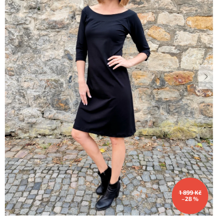
Dárkové
poukazy
Blog
O
nás
Měna
(CZK)
Přihlášení
1 899 Kč
–28 %