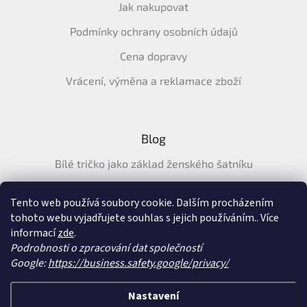
Jak nakupovat
Podmínky ochrany osobních údajů
Cena dopravy
Vrácení, výměna a reklamace zboží
Blog
Bílé tričko jako základ ženského šatníku
Průvodce letními tričky: Jak vybrat pohodlné a prodyšné
tričko na léto
Tento web používá soubory cookie. Dalším procházením
tohoto webu vyjadřujete souhlas s jejich používáním.. Více
Průvodce letními šaty: pohodlné, vzdušné a ženské šaty na
informací
zde
.
léto
Podrobnosti o zpracování dat společností
Google:
https://business.safety.google/privacy/
Vytvořil Shoptet
&
Nastavení