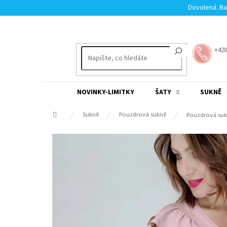
Přejít
Dovolená. Ba
na
obsah
+420
NOVINKY-LIMITKY
ŠATY
SUKNĚ
Domů
Sukně
Pouzdrová sukně
Pouzdrová suk