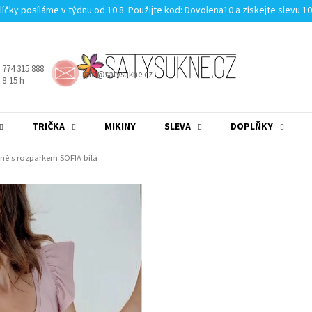
líčky posíláme v týdnu od 10.8. Použijte kod: Dovolena10 a získejte slevu 1
 774 315 888
info@satysukne.cz
8-15 h
TRIČKA
MIKINY
SLEVA
DOPLŇKY
MĚNA
(CZK)
PŘIHLÁŠENÍ
ně s rozparkem SOFIA bílá