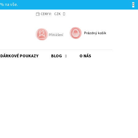
0% na vše.
CENY V:
CZK
NÁKUPNÍ
Prázdný košík
Přihlášení
KOŠÍK
DÁRKOVÉ POUKAZY
BLOG
O NÁS